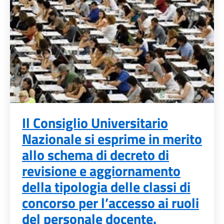
Il Consiglio Universitario
Nazionale si esprime in merito
allo schema di decreto di
revisione e aggiornamento
della tipologia delle classi di
concorso per l’accesso ai ruoli
del personale docente.