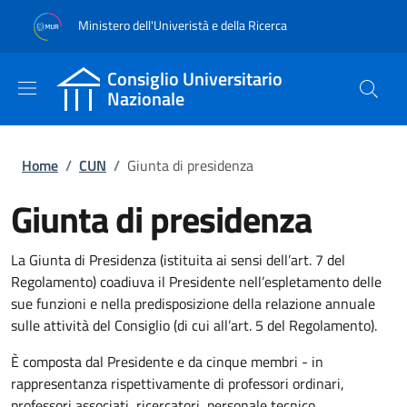
Salta al contenuto principale
Skip to footer content
Ministero dell'Univeristà e della Ricerca
Consiglio Universitario
Nazionale
Briciole di pane
Home
/
CUN
/
Giunta di presidenza
Giunta di presidenza
La Giunta di Presidenza (istituita ai sensi dell’art. 7 del
Regolamento) coadiuva il Presidente nell’espletamento delle
sue funzioni e nella predisposizione della relazione annuale
sulle attività del Consiglio (di cui all’art. 5 del Regolamento).
È composta dal Presidente e da cinque membri - in
rappresentanza rispettivamente di professori ordinari,
professori associati, ricercatori, personale tecnico