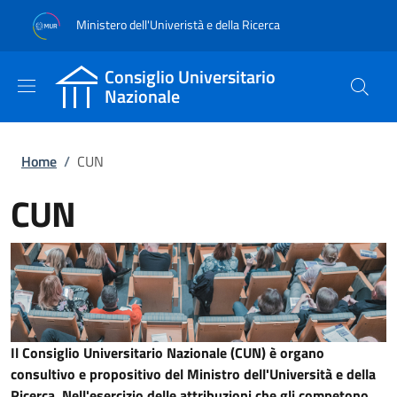
Salta al contenuto principale
Skip to footer content
Ministero dell'Univeristà e della Ricerca
Consiglio Universitario
Nazionale
Briciole di pane
Home
/
CUN
CUN
Il Consiglio Universitario Nazionale (CUN) è organo
consultivo e propositivo del Ministro dell'Università e della
Ricerca. Nell'esercizio delle attribuzioni che gli competono,