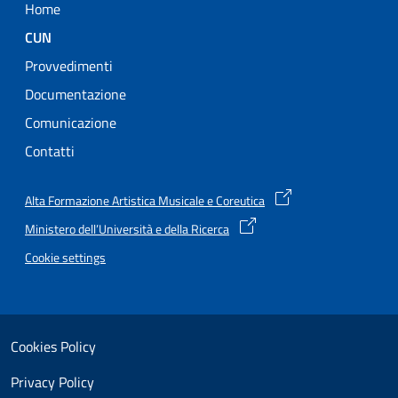
Home
Attivo
CUN
Provvedimenti
Documentazione
Comunicazione
Contatti
Alta Formazione Artistica Musicale e Coreutica
Ministero dell’Università e della Ricerca
Cookie settings
Useful links section
Small prints
Cookies Policy
Privacy Policy