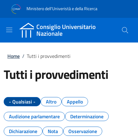
Salta al contenuto principale
Skip to footer content
Ministero dell'Univeristà e della Ricerca
Consiglio Universitario
Nazionale
Briciole di pane
Home
/
Tutti i provvedimenti
Tutti i provvedimenti
- Qualsiasi -
Altro
Appello
Audizione parlamentare
Determinazione
Dichiarazione
Nota
Osservazione