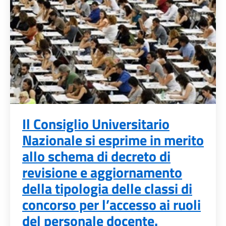
Il Consiglio Universitario
Nazionale si esprime in merito
allo schema di decreto di
revisione e aggiornamento
della tipologia delle classi di
concorso per l’accesso ai ruoli
del personale docente.