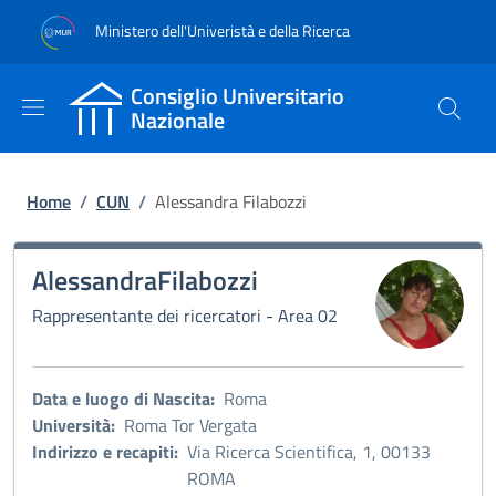
Salta al contenuto principale
Skip to footer content
Ministero dell'Univeristà e della Ricerca
Consiglio Universitario
Nazionale
Briciole di pane
Home
/
CUN
/
Alessandra Filabozzi
Immagine:
Alessandra
Filabozzi
Rappresentante dei ricercatori - Area 02
Data e luogo di Nascita:
Roma
Università:
Roma Tor Vergata
Indirizzo e recapiti:
Via Ricerca Scientifica, 1, 00133
ROMA