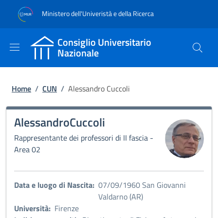
Salta al contenuto principale
Skip to footer content
Ministero dell'Univeristà e della Ricerca
Consiglio Universitario
Nazionale
Briciole di pane
Home
/
CUN
/
Alessandro Cuccoli
Alessandro
Cuccoli
Immagine:
Rappresentante dei professori di II fascia -
Area 02
Data e luogo di Nascita:
07/09/1960 San Giovanni
Valdarno (AR)
Università:
Firenze