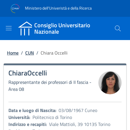
Salta al contenuto principale
Skip to footer content
Ministero dell'Univeristà e della Ricerca
Consiglio Universitario
Nazionale
Briciole di pane
Home
/
CUN
/
Chiara Occelli
Chiara
Occelli
Immagine:
Rappresentante dei professori di II fascia -
Area 08
Data e luogo di Nascita:
03/08/1967 Cuneo
Università:
Politecnico di Torino
Indirizzo e recapiti:
Viale Mattioli, 39 10135 Torino