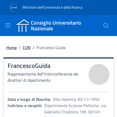
Salta al contenuto principale
Skip to footer content
Ministero dell'Univeristà e della Ricerca
Consiglio Universitario
Nazionale
Briciole di pane
Home
/
CUN
/
Francesco Guida
Francesco
Guida
Rappresentante dell’Interconferenza dei
direttori di dipartimento
Data e luogo di Nascita:
Vibo Valentia 30/11/1950
Indirizzo e recapiti:
Dipartimento Scienze Politiche, via
Gabriello Chiabrera 199, 00145