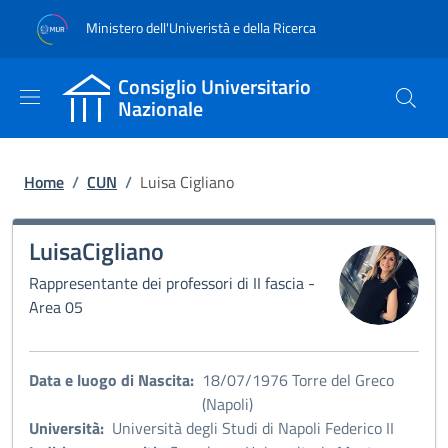
Salta al contenuto principale
Skip to footer content
Ministero dell'Univeristà e della Ricerca
Consiglio Universitario
Nazionale
Briciole di pane
Home
/
CUN
/
Luisa Cigliano
Luisa
Cigliano
Immagine:
Rappresentante dei professori di II fascia -
Area 05
Data e luogo di Nascita:
18/07/1976 Torre del Greco
(Napoli)
Università:
Università degli Studi di Napoli Federico II