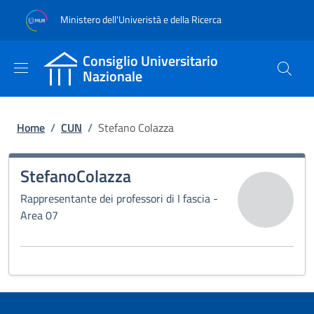
Salta al contenuto principale
Skip to footer content
Ministero dell'Univeristà e della Ricerca
Consiglio Universitario
Nazionale
Briciole di pane
Home
/
CUN
/
Stefano Colazza
Stefano
Colazza
Rappresentante dei professori di I fascia -
Area 07