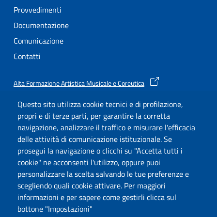
Provvedimenti
Documentazione
Comunicazione
Contatti
Alta Formazione Artistica Musicale e Coreutica
Ministero dell’Università e della Ricerca
Questo sito utilizza cookie tecnici e di profilazione,
Cookie settings
propri e di terze parti, per garantire la corretta
navigazione, analizzare il traffico e misurare l'efficacia
delle attività di comunicazione istituzionale. Se
Useful links section
Small prints
prosegui la navigazione o clicchi su "Accetta tutti i
cookie" ne acconsenti l'utilizzo, oppure puoi
Cookies Policy
personalizzare la scelta salvando le tue preferenze e
Privacy Policy
scegliendo quali cookie attivare. Per maggiori
informazioni e per sapere come gestirli clicca sul
bottone "Impostazioni"