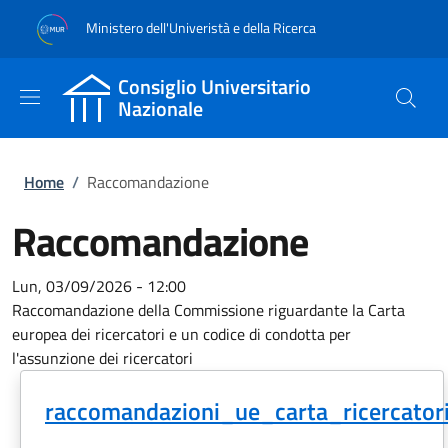
Salta al contenuto principale
Skip to footer content
Ministero dell'Univeristà e della Ricerca
Consiglio Universitario
Nazionale
Briciole di pane
Home
/
Raccomandazione
Raccomandazione
Lun, 03/09/2026 - 12:00
Raccomandazione della Commissione riguardante la Carta
europea dei ricercatori e un codice di condotta per
l'assunzione dei ricercatori
raccomandazioni_ue_carta_ricercatori