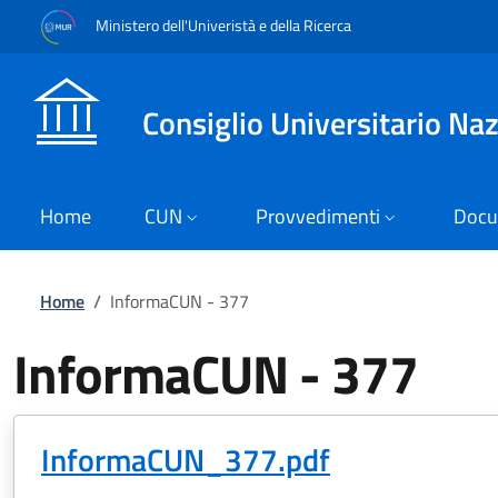
Salta al contenuto principale
Skip to footer content
Ministero dell'Univeristà e della Ricerca
Consiglio Universitario Na
Home
CUN
Provvedimenti
Docu
Briciole di pane
Home
/
InformaCUN - 377
InformaCUN - 377
InformaCUN_377.pdf