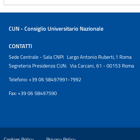
CUN - Consiglio Universitario Nazionale
CONTATTI
Sede Centrale - Sala CNPI Largo Antonio Ruberti,1 Roma
Segreteria Presidenza CUN: Via Carcani, 61 - 00153 Roma
Telefono: +39 06 58497991-7992
Fax: +39 06 58497590
Small prints
Useful links section
Cookies Policy
Privacy Policy