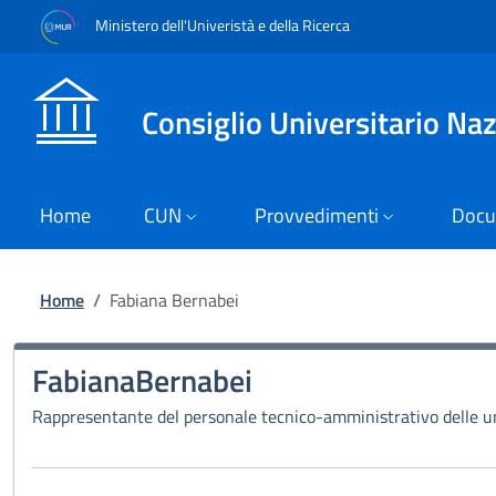
Salta al contenuto principale
Skip to footer content
Ministero dell'Univeristà e della Ricerca
Consiglio Universitario Na
Home
CUN
Provvedimenti
Docu
Briciole di pane
Home
/
Fabiana Bernabei
Fabiana
Bernabei
Rappresentante del personale tecnico-amministrativo delle u