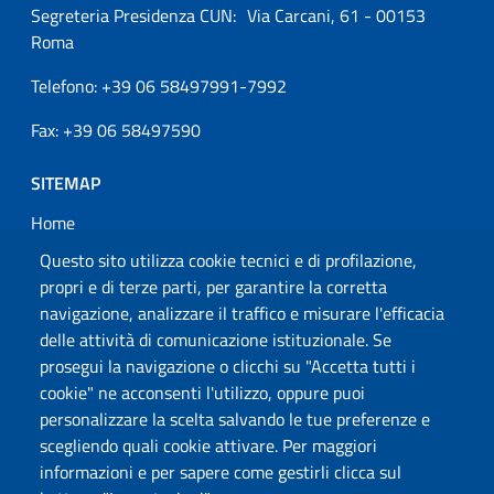
Segreteria Presidenza CUN: Via Carcani, 61 - 00153
Roma
Telefono: +39 06 58497991-7992
Fax: +39 06 58497590
SITEMAP
Home
CUN
Questo sito utilizza cookie tecnici e di profilazione,
propri e di terze parti, per garantire la corretta
Provvedimenti
navigazione, analizzare il traffico e misurare l'efficacia
Documentazione
delle attività di comunicazione istituzionale. Se
Comunicazione
prosegui la navigazione o clicchi su "Accetta tutti i
cookie" ne acconsenti l'utilizzo, oppure puoi
Contatti
personalizzare la scelta salvando le tue preferenze e
scegliendo quali cookie attivare. Per maggiori
Alta Formazione Artistica Musicale e Coreutica
informazioni e per sapere come gestirli clicca sul