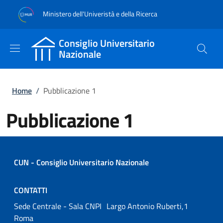
Salta al contenuto principale
Skip to footer content
Ministero dell'Univeristà e della Ricerca
Consiglio Universitario
Nazionale
Briciole di pane
Home
/
Pubblicazione 1
Pubblicazione 1
CUN - Consiglio Universitario Nazionale
CONTATTI
Sede Centrale - Sala CNPI Largo Antonio Ruberti,1
Roma