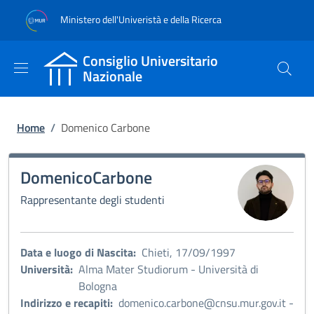
Salta al contenuto principale
Skip to footer content
Ministero dell'Univeristà e della Ricerca
Consiglio Universitario
Nazionale
Briciole di pane
Home
/
Domenico Carbone
Immagine:
Domenico
Carbone
Rappresentante degli studenti
Data e luogo di Nascita:
Chieti, 17/09/1997
Università:
Alma Mater Studiorum - Università di
Bologna
Indirizzo e recapiti:
domenico.carbone@cnsu.mur.gov.it -