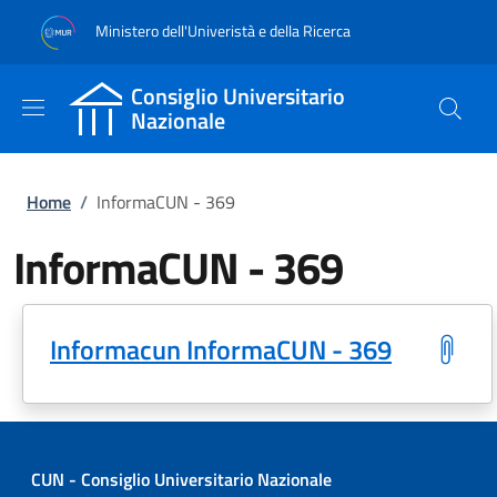
Salta al contenuto principale
Skip to footer content
Ministero dell'Univeristà e della Ricerca
Consiglio Universitario
Nazionale
Briciole di pane
Home
/
InformaCUN - 369
InformaCUN - 369
Informacun InformaCUN - 369
CUN - Consiglio Universitario Nazionale