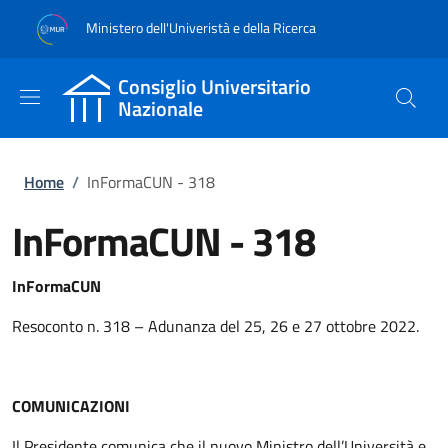
Salta al contenuto principale
Skip to footer content
Ministero dell'Univeristà e della Ricerca
Consiglio Universitario
Nazionale
Briciole di pane
Home
/
InFormaCUN - 318
InFormaCUN - 318
InFormaCUN
Resoconto n. 318 – Adunanza del 25, 26 e 27 ottobre 2022.
COMUNICAZIONI
Il Presidente comunica che il nuovo Ministro dell’Università e