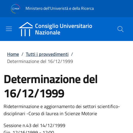
Salta al contenuto principale
Skip to footer content
Ministero dell'Univeristà e della Ricerca
Consiglio Universitario
Nazionale
Briciole di pane
Home
/
Tutti i provvedimenti
/
Determinazione del 16/12/1999
Determinazione del
16/12/1999
Rideterminazione e aggiornamento dei settori scientifico-
disciplinari -Corso di laurea in Scienze Motorie
Sessione n.43 del 14/12/1999
Gio, 12/16/1999 - 12:00