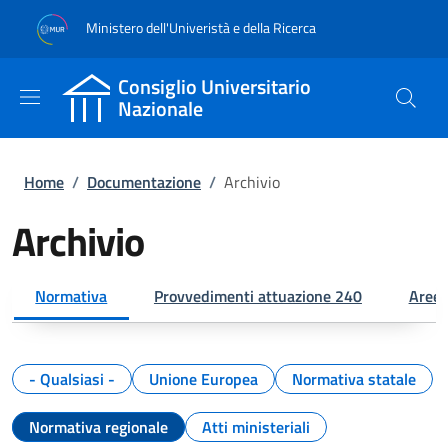
Salta al contenuto principale
Skip to footer content
Ministero dell'Univeristà e della Ricerca
Consiglio Universitario
Nazionale
Briciole di pane
Home
/
Documentazione
/
Archivio
Archivio
Normativa
Provvedimenti attuazione 240
Aree 
- Qualsiasi -
Unione Europea
Normativa statale
Normativa regionale
Atti ministeriali