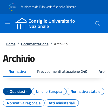
Salta al contenuto principale
Skip to footer content
Ministero dell'Univeristà e della Ricerca
Consiglio Universitario
Nazionale
Briciole di pane
Home
/
Documentazione
/
Archivio
Archivio
Normativa
Provvedimenti attuazione 240
Aree 
- Qualsiasi -
Unione Europea
Normativa statale
Normativa regionale
Atti ministeriali