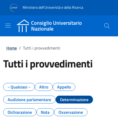
Salta al contenuto principale
Skip to footer content
Ministero dell'Univeristà e della Ricerca
Consiglio Universitario
Nazionale
Briciole di pane
Home
/
Tutti i provvedimenti
Tutti i provvedimenti
- Qualsiasi -
Altro
Appello
Audizione parlamentare
Determinazione
Dichiarazione
Nota
Osservazione