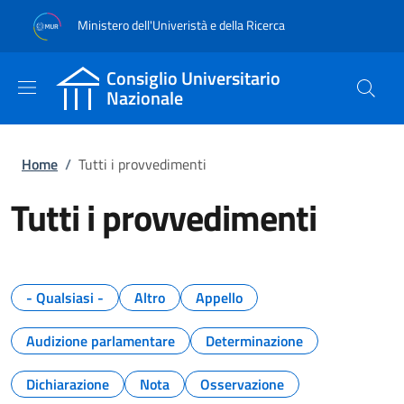
Salta al contenuto principale
Skip to footer content
Ministero dell'Univeristà e della Ricerca
Consiglio Universitario
Nazionale
Briciole di pane
Home
/
Tutti i provvedimenti
Tutti i provvedimenti
- Qualsiasi -
Altro
Appello
Audizione parlamentare
Determinazione
Dichiarazione
Nota
Osservazione